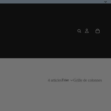
OFFRES
4 articles
Grille de colonnes
Trier
écouvrez les meilleures produits CBD dès maintenant à prix bas.