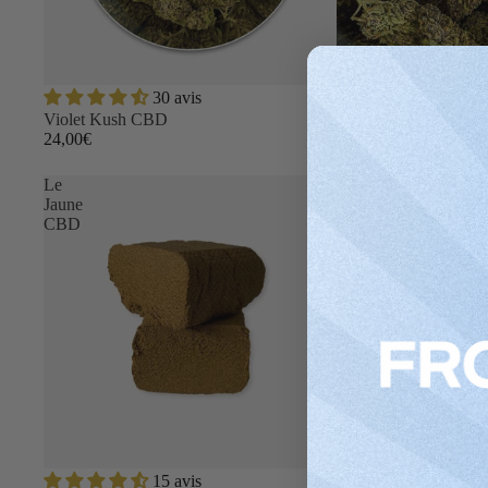
30 avis
Violet Kush CBD
Plus
24,00€
Le
Jaune
CBD
Promotion
15 avis