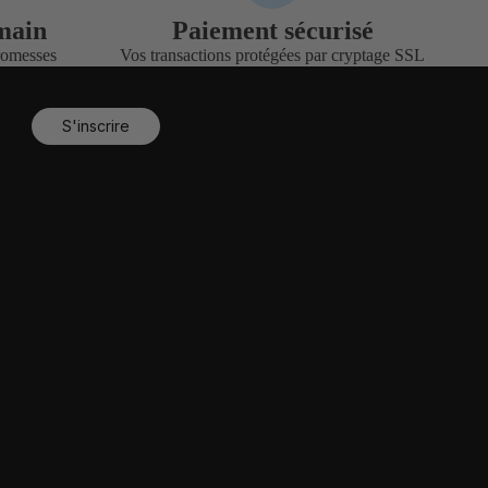
 main
Paiement sécurisé
promesses
Vos transactions protégées par cryptage SSL
S'inscrire
Politique de confidentialité
Mentions légales
Conditions générales de vente
Coordonnées
Politique de remboursement