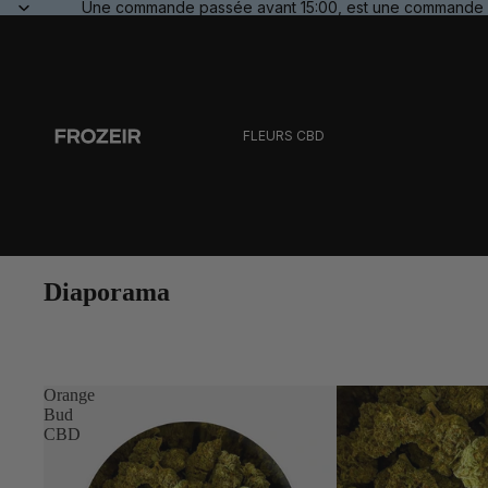
Une commande passée avant 15:00, est une commande 
FLEURS CBD
Diaporama
HASH CBD
Orange
Bud
CBD