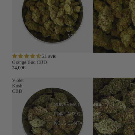
NOS PACKS
21 avis
Orange Bud CBD
24,00€
Violet
UTILES
Kush
CBD
SUIVRE MA COMMANDE
FOIRE AUX QUESTIONS
NOUS CONTACTER