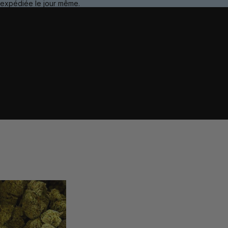
expédiée le jour même.
D