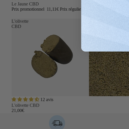
Le Jaune CBD
Prix promotionnel
11,11€
Prix régulier
17,10€
L'olivette
CBD
12 avis
L'olivette CBD
21,00€