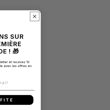
INS SUR
EMI
È
RE
 ! 🎁
etter et recevez 10
le avec les offres en
FITE